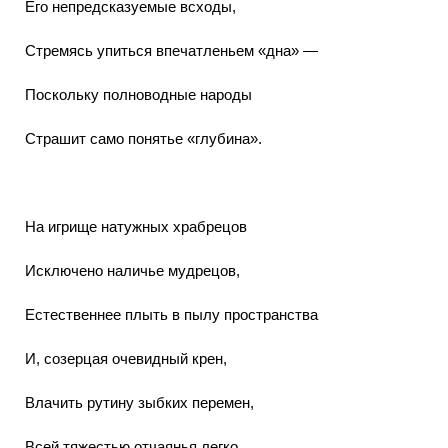
Его непредсказуемые всходы,
Стремясь упиться впечатленьем «дна» —
Поскольку полноводные народы
Страшит само понятье «глубина».
На игрище натужных храбрецов
Исключено наличье мудрецов,
Естественнее плыть в пылу пространства
И, созерцая очевидный крен,
Влачить рутину зыбких перемен,
Всей тяжестью отчаянья легко