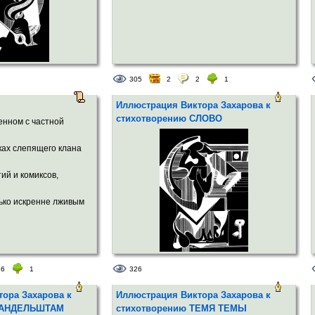
305
2
2
1
Иллюстрация Виктора Захарова к
стихотворению СЛОВО
енном с частной
ках слепящего клана
ий и комиксов,
ько искренне лживым
36
1
326
ора Захарова к
Иллюстрация Виктора Захарова к
МАНДЕЛЬШТАМ
стихотворению ТЕМЯ ТЕМЫ