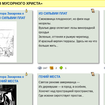
ТРОВ МУСОРНОГО ХРИСТА»
ора Захарова к
ИЗ СИЛЬВИИ ПЛАТ
З СИЛЬВИИ ПЛАТ
Смоковница плодоносит, но фиги еще
незрелы.
Вуалью двор оплетают лозы виноградной
гроздья
Зеленые, оттеняя и рыжую черепицу,
И красный кирпич террасы. Здесь не на что
больше жить...
247
2
1
ора Захарова к
ГЕНИЙ МЕСТА
ЕНИЙ МЕСТА
Святое реноме американца —
Из деревушки — в город, в особняк,
Хохочет над прострацией пространства,
Где искони сиротствует простак...