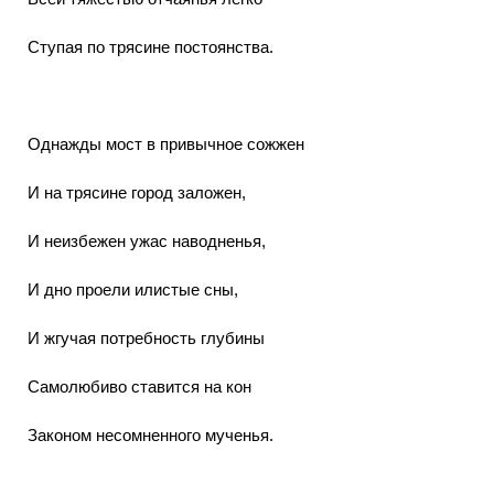
Ступая по трясине постоянства.
Однажды мост в привычное сожжен
И на трясине город заложен,
И неизбежен ужас наводненья,
И дно проели илистые сны,
И жгучая потребность глубины
Самолюбиво ставится на кон
Законом несомненного мученья.