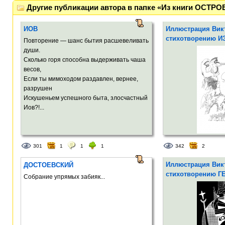
Другие публикации автора в папке «Из книги ОС
ИОВ
Иллюстрация Викт
стихотворению И
Повторение — шанс бытия расшевеливать
души.
Сколько горя способна выдерживать чаша
весов,
Если ты мимоходом раздавлен, вернее,
разрушен
Искушеньем успешного быта, злосчастный
Иов?!...
301
1
1
1
342
2
Иллюстрация Викт
ДОСТОЕВСКИЙ
стихотворению Г
Собрание упрямых забияк...