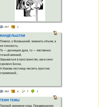
357
1
МАНДЕЛЬШТАМ
Помоги, о Всевышний, чеканить объем, а
не плоскость,
То — десницею духа, то — явственно
точной киянкой,
Зарываться в пространство, как в сено
сурового Босха,
А Иакова лестницу числить простою
стремянкой;...
383
4
7
1
ТЕМЯ ТЕМЫ
Терпкой черемухи хлад. Предвкушение.