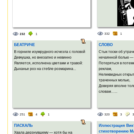
332
1
232
1
БЕАТРИЧЕ
СЛОВО
В горниле изумрудного исчезла с головой
Стык тоски об утрач
Девчушка, но внезапно и невинно
нечаянной болью —
Является, исполнена цветами и травой:
Потеряться в потем
Дыханье роз на стебле розмарина...
реклам,
Неликвидных открыт
траченных молью,
Доверяя вполне тол
словам…...
251
4
1
320
3
ПАСКАЛЬ
Иллюстрация Викт
стихотворению 
Хвала дерзнувшему — хотя бы на