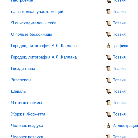
Настроение
Поэзия
наша жалкая участь мощей…
Поэзия
Я снисходителен к себе…
Поэзия
О пользе бессонницы
Поэзия
Городок, литография А Л. Каплана
Графика
Городок, литография А.Л. Каплана
Поэзия
Гвозди гнева
Поэзия
Экзерсисы
Поэзия
Шеваль
Поэзия
Я отвык от зимы…
Поэзия
Жорж и Жоржетта
Поэзия
Человек воздуха
Иллюстрация 
Человек воздуха
Поэзия