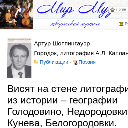
Р
Артур Шоппингауэр
Городок, литография А.Л. Капла
Публикации
-
Поэзия
Висят на стене литограф
из истории – географии
Голодовино, Недородовки
Кунева, Белогородовки.