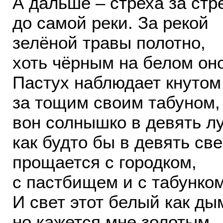
А дальше – стреха за стр
до самой реки. За рекой
зелёной травы полотно,
хоть чёрным на белом оно
Пастух наблюдает кнутом
за тощим своим табуном,
вон солнышко в девять л
как будто бы в девять све
прощается с городком,
с пастбищем и с табунком
И свет этот белый как ды
но кажется мне золотым.