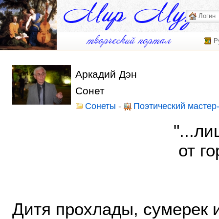
Р
Аркадий Дэн
Сонет
Сонеты
-
Поэтический мастер
"...лишь одна д
от горечи и
Петрарка
Дитя прохлады, сумерек и