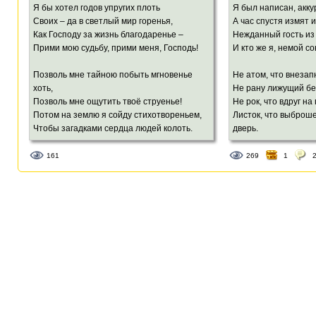
Солнца шарик шарит, весь покрытый
А я мечтаю о просто
Я бы хотел годов упругих плоть
Я был написан, акку
сажей,
Своих – да в светлый мир горенья,
А час спустя измят 
В темноте по небу, будто ищет нас.
Твой может лопнуть в
Как Господу за жизнь благодаренье –
Нежданный гость из
И мой сопьётся на п
Прими мою судьбу, прими меня, Господь!
И кто же я, немой со
А Земля молитвы в звёздное шлёт небо,
А Земля подвоха с нетерпеньем ждёт…
Позволь мне тайною побыть мгновенье
Не атом, что внезап
Но отшелушился лик прекрасный Феба,
хоть,
Не рану лижущий бе
Лоб блеснул покатый, округлился рот!..
Позволь мне ощутить твоё струенье!
Не рок, что вдруг н
Потом на землю я сойду стихотвореньем,
Листок, что выброше
А теперь, родная, что угодно требуй,
Чтобы загадками сердца людей колоть.
дверь.
Ведь мы сможем встретить следующий год!
Меня переведут на языки,
Прости, что рук тво
161
269
1
И будут петь малюткам на ночь мамы.
Я так любил их неж
И стану я востребованный самый.
И вот теперь, убитый
Лицо моё вспомянут старики.
А где-то дождь закр
Пусть эти жизни там, за небесами,
И ты расстроилась д
Благословит огонь Твоей руки.
Прости меня, как я 