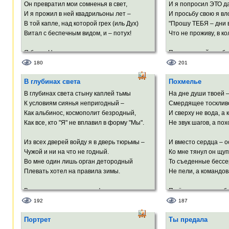
А из-за двери закрытой – ни шороха.
Он превратил мои сомненья в свет,
И я попросил ЭТО да
Только блеснёт вдруг твоё восклицание,
И я прожил в ней квадрильоны лет –
И просьбу свою я вл
Да прозвенит, как капель колыбельная
В той капле, над которой грех (иль Дух)
"Прошу ТЕБЯ – дни в
Витал с беспечным видом, и – потух!
Что не проживу, в к
Вновь тишина беспокойно-постельная
В спальне, приглушенных свечек
Я был в Начале выдержан и щедр,
Подруги моей, чтоб
мерцание...
Как ясность звёзд и темень тяжких недр.
До Судного дня, ког
180
201
Вот попросила сметану ты с творогом.
Я превратить хотел Добро в Любовь,
ТЫ выйдешь судить н
В глубинах света
Похмелье
Но – пальцем я попал не в глаз, а в бровь!..
Я посмотрел – ничего не осталось.
И стало вдруг тихо 
В глубинах света стыну каплей тьмы
На дне души твоей 
Осень на улице мокрыми клёнами
Теперь я Воланду не верю ни на грош –
И я ощутил, как Арх
К условиям сиянья непригодный –
Смердящее тоскливо
Над головой чересчур размахалась,
Всучить мне вместо чистой Правды –
Багрово-кипящее жгу
Как альбинос, космополит безродный,
И сверху не вода, а 
И желудями – своими патронами –
ЛОЖЬ!..
Как все, кто "Я" не вплавил в форму "Мы".
Не звук шагов, а по
Лета сшибает остатки вранья.
Из всех дверей войду я в дверь тюрьмы –
И вместо сердца – 
Там, где детишки гуляли с матронами –
Чужой и ни на что не годный.
Ко мне тянул он щу
С карканьем кружит десант воронья,
Во мне один лишь орган детородный
То съеденные бесс
Чёрными сверху махая знамёнами.
Плевать хотел на правила зимы.
Не пели, а командов
Но проходил
Там сегодня
В противоречье троится фотон.
Пшёл вон отсюда, б
Не
Одно другое заменить готово.
Осколок, уморительн
192
187
Я.
И в пику забытью всё помнит плоть.
И я потёк среди ост
Портрет
Ты предала
Вот равновесье выдавило стон,
Использованный же