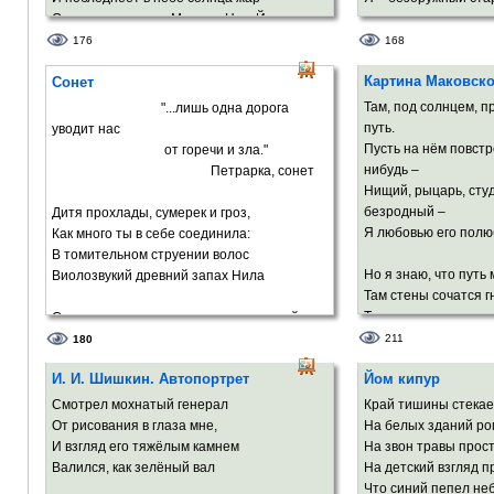
От пульса ровного Москвы, Нью-Йорка,
Рима,
Племяш, я за себя з
176
168
И дивный свет в телах неопалимых
Ведь город наш при
Картина Маковск
Научится нести и млад, и стар.
Сонет
И здесь война… А вы
И ждите, когда вас 
Там, под солнцем, 
"...лишь одна дорога
В трёхмерный мир вселенских пирамид
путь.
уводит нас
Вольют свой свет иные многомерья,
Он молодой и подлый
Пусть на нём повстр
от горечи и зла."
И мы увидим братьев, наконец…
Мы перед ним хотим
нибудь –
Петрарка, сонет
Я убеждён: наш дух не сохранит
Нищий, рыцарь, студ
До тех времён ни щедрый опыт зверя,
безродный –
Дитя прохлады, сумерек и гроз,
Ни зависть чёрную, ни стук пустых сердец.
Я любовью его полю
Как много ты в себе соединила:
Я убеждён!..
В томительном струении волос
Но я знаю, что путь
Виолозвукий древний запах Нила
Там стены сочатся 
Там пол весь усыпан
Смешался с космоса неведомою силой;
И слугами будут мне
Миниатюрной арфой тонкий нос
211
180
Парит над ртом, где белые светила
И. И. Шишкин. Автопортрет
Йом кипур
Отец мой, ещё далек
Зубов сверкают влагой белых роз.
Позволь напоследок
Смотрел мохнатый генерал
Край тишины стекае
И в пруд заглянуть, 
Порывисто и по-девичьи мило
От рисования в глаза мне,
На белых зданий ро
И в нём угадать, что
Ты иногда сбивалась и фолила,
И взгляд его тяжёлым камнем
На звон травы прос
правда!
А твой изящной формы силуэт
Валился, как зелёный вал
На детский взгляд 
Напоминал мне негой – Нефертити.
Что синий пепел неб