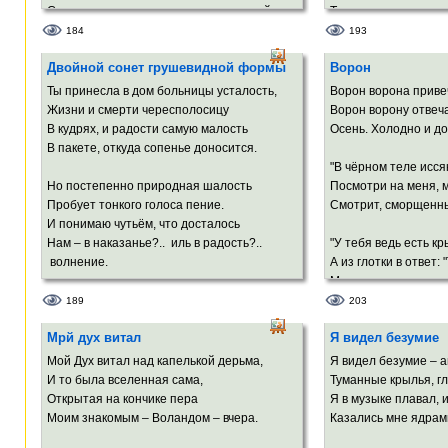
Смешался с космоса неведомою силой;
Тень соприкоснулась
Миниатюрной арфой тонкий нос
И родился этот солн
184
193
Парит над ртом, где белые светила
Двойной сонет грушевидной формы
Ворон
Зубов сверкают влагой белых роз.
Охлос глупый лезет 
Давится в азарте, к
Ты принесла в дом больницы усталость,
Ворон ворона приве
Порывисто и по-девичьи мило
Солнца шарик шарит
Жизни и смерти чересполосицу
Ворон ворону отвеча
Ты иногда сбивалась и фолила,
сажей,
В кудрях, и радости самую малость
Осень. Холодно и до
А твой изящной формы силуэт
В темноте по небу, 
В пакете, откуда сопенье доносится.
Напоминал мне негой – Нефертити.
"В чёрном теле исся
А Земля молитвы в 
Но постепенно природная шалость
Посмотри на меня, 
В души моей сияющем зените –
А Земля подвоха с 
Пробует тонкого голоса пение.
Смотрит, сморщенны
Увитый Серенадой* твой портрет.
Но отшелушился лик
И понимаю чутьём, что досталось
Лоб блеснул покатый,
Нам – в наказанье?.. иль в радость?..
"У тебя ведь есть кр
* серенада Шуберта
волнение.
А из глотки в ответ: 
А теперь, родная, чт
Мне – за то, что я п
Ведь мы сможем вст
В голосе этом – и злато пророчества,
189
203
И амальгама глухого забвения,
Мы же избранной ка
Мрй дух витал
Я видел безумие
Мощь грозовая инстинктов развязанных.
И проклятье на наш
Чёрной маской людс
Мой Дух витал над капелькой дерьма,
Я видел безумие – а
Скажется ль в крошке влияние отчества?
И то была вселенная сама,
Туманные крылья, г
Или погубит её нетерпение?
Ворон ворона приве
Открытая на кончике пера
Я в музыке плавал, 
Или судьба её в линиях смазанных?
Ворон ворону отвеча
Моим знакомым – Воландом – вчера.
Казались мне ядрам