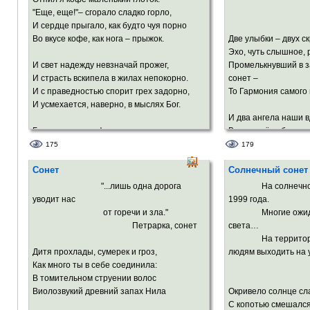
"Еще, еще!"– сгорало сладко горло,
24. 1.
И сердце прыгало, как будто чуя порно
Во вкусе кофе, как нога – прыжок.
Две улыбки – двух ск
Эхо, чуть слышное, 
И свет надежду невзначай прожег,
Промелькнувший в 
И страсть вскипела в жилах непокорно.
сонет –
И с праведностью спорит грех задорно,
То Гармония самого
И усмехается, наверно, в мыслях Бог.
И два ангела наши в
Быть может, в кофе растворились власть
В переплёте бестел
И одиночество, и пузырёчки смеха,
И спустя много лет 
175
179
Рассветное томление успеха,
Две улыбки взойдут 
Сонет
Солнечный сонет
Уверенность, что попадаешь в масть.
И они нарисуют теб
"...лишь одна дорога
На солнечное за
И в вечность хочется, оскалившись,
В середине весёлого
уводит нас
1999 года.
вцепиться,
Посреди пышнотелог
от горечи и зла."
Многие ожидали 
Как в колесо сверкающая спица.
Петрарка, сонет
света…
И другие законы вес
На территориях
И забудут народы пр
Дитя прохлады, сумерек и гроз,
людям выходить на 
И Бог улыбнётся в б
Как много ты в себе соединила:
В томительном струении волос
Виолозвукий древний запах Нила
Окривело солнце сл
С копотью смешался