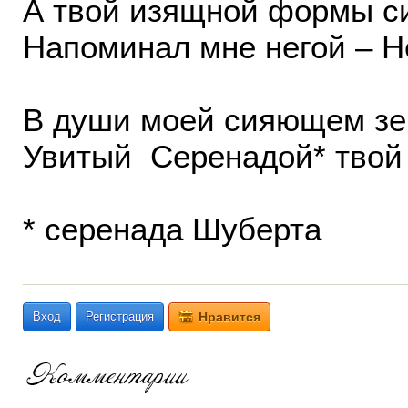
А твой изящной формы с
Напоминал мне негой – Н
В души моей сияющем зе
Увитый Серенадой* твой 
* серенада Шуберта
Вход
Регистрация
Нравится