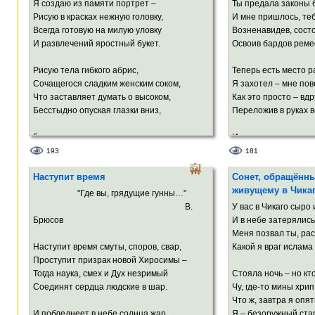
За ним протестом выскочило слово –
Я создаю из памяти портрет –
Ты предала законы 
И вздрогнул мной ужаленный Господь!
Ты мне казалась ма
Рисую в красках нежную головку,
И мне пришлось, теб
А обернулась ада ч
Всегда готовую на милую уловку
Возненавидев, состо
И развлечений яростный букет.
Освоив бардов реме
Рисую тела гибкого абрис,
Теперь есть место р
Сочащегося сладким женским соком,
Я захотел – мне пов
Что заставляет думать о высоком,
Как это просто – вдр
Бесстыдно опуская глазки вниз,
Переложив в руках в
Где центр мира, где из сна возник
И – песня вместо ра
Необъяснимо-солнечный родник
И – имя, как удав-ф
193
181
И, словно сердце, восхищённо бьётся.
Как будто бы заложе
Наступит время
Сонет, обращённ
В гигантской памят
живущему в Чика
Так Бог когда-то кисти обмакнул,
"Где вы, грядущие гунны…"
Нарисовал изгиб высоких скул,
Но я с собой покончу
В.
У вас в Чикаго сыро 
И смотрит, как Вселенная смеётся.
Меня – такого – ты 
Брюсов
И в небе затерялис
Меня позвал ты, рас
Наступит время смуты, споров, свар,
Какой я враг ислама 
Проступит призрак новой Хиросимы –
Тогда наука, смех и Дух незримый
Стояла ночь – но кт
Соединят сердца людские в шар.
Чу, где-то мины хрип
Что ж, завтра я опят
И побледнеет в небе солнца жар
Я – безоружный ста