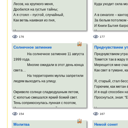
В пруду утоплю свои 
Лесов, на хрупкого меня,
Куда уходит сила мо
И смело ступлю на з
В души моей сияющем зените –
Дробился на густые тайны;
Увитый Серенадой* твой портрет.
А я стоял – пустой, случайный,
А в синагоге – канто
Как ветвь наивная из пня,
За белым потолком –
* серенада Шуберта
И Книги Бытия багро
И чуда ждал.
И шелестение прожи
И старый шмель
176
177
Мне показал свои чащобы,
А сердце молниями 
Солнечное затмение
Предчувствием у
Леса, дубравы, рощи, чтобы
То в занебесье анге
Сложил я их в души кошель,
Руками огненными в
На солнечное затмение 11 августа
Предчувствием утра
Шипы вонзает челов
1999 года.
Томится так в жару 
И на земле обетованной
Многие ожидали в этот день конца
Мерещится мне счаст
Вдохнул вдруг леса запах пряный.
света…
Как свет в тумане, 
На территориях муллы запретили
людям выходить на улицу.
Я, старый, стал бе
Горючим, как метан 
Окривело солнце сладкодушным летом,
И я ещё способен н
С копотью смешался яркий божий свет.
Проснуться, зная: "
Тень соприкоснулась лунная с поэтом,
И родился этот солнечный сонет.
Но ты – ты в измер
Спешишь, смеёшься,
154
167
Охлос глупый лезет вверх в ажиотаже,
Твой мир мне кажетс
Молитва
Немой сонет
Давится в азарте, как в последний раз…
хрупким,