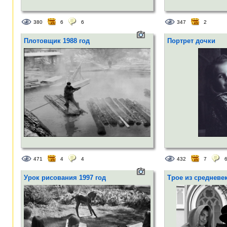
380
6
6
347
2
Плотовщик 1988 год
Портрет дочки
471
4
4
432
7
Урок рисования 1997 год
Трое из средневе