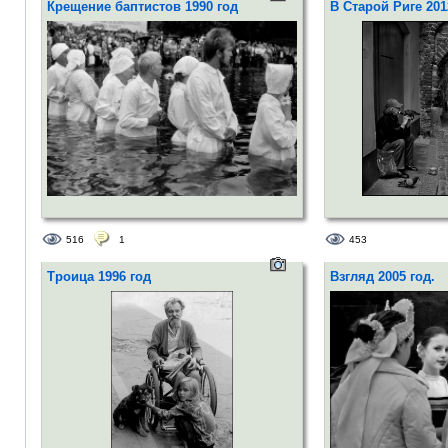
Крещение баптистов 1990 год
В Старой Риге 201
516
1
453
Троица 1996 год
Взгляд 2005 год.