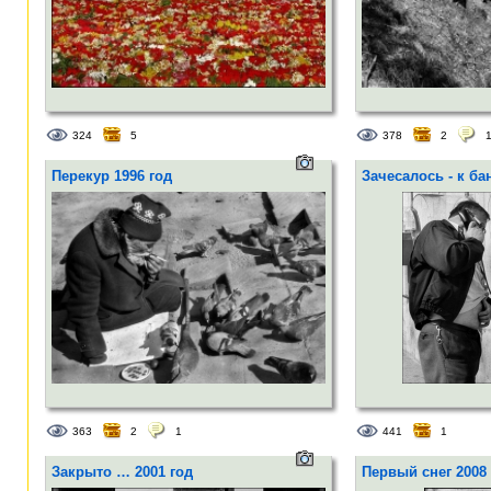
324
5
378
2
Перекур 1996 год
Зачесалось - к бан
363
2
1
441
1
Закрыто … 2001 год
Первый снег 2008