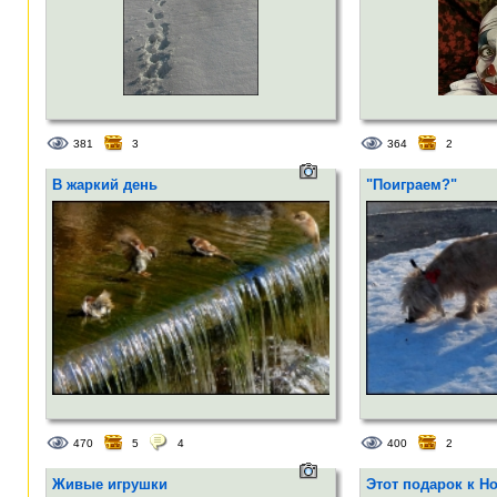
381
3
364
2
В жаркий день
"Поиграем?"
470
5
4
400
2
Живые игрушки
Этот подарок к Но