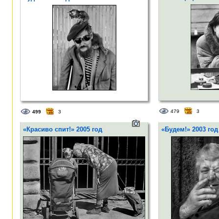
479
3
499
3
«Красиво спит!» 2005 год
«Будем!» 2003 год