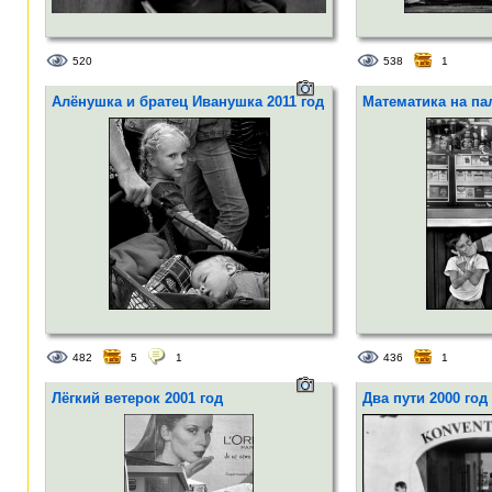
520
538
1
Алёнушка и братец Иванушка 2011 год
Математика на па
482
5
1
436
1
Лёгкий ветерок 2001 год
Два пути 2000 год