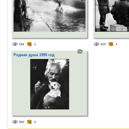
534
1
425
1
Родная душа 1995 год
500
2