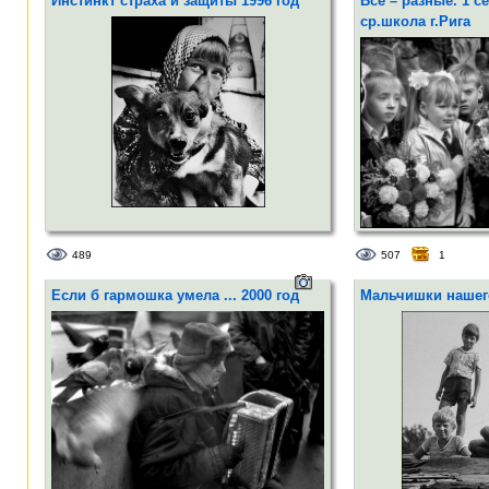
Инстинкт страха и защиты 1996 год
Все – разные. 1 се
ср.школа г.Рига
489
507
1
Если б гармошка умела ... 2000 год
Мальчишки нашего