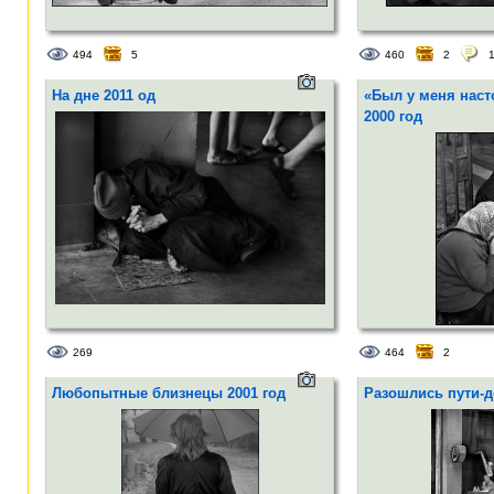
494
5
460
2
На дне 2011 од
«Был у меня наст
2000 год
269
464
2
Любопытные близнецы 2001 год
Разошлись пути-д