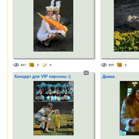
457
3
5
355
3
Концерт для VIP персоны :)
Диана