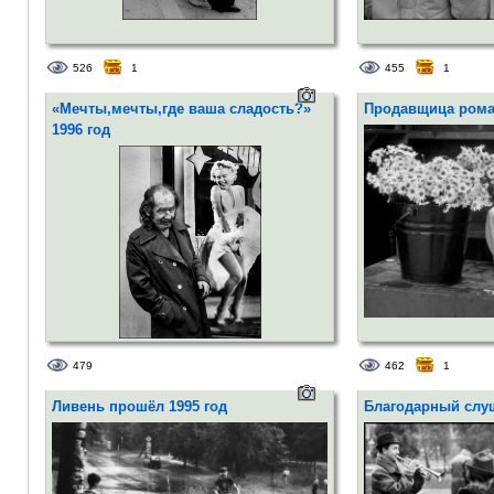
526
1
455
1
«Мечты,мечты,где ваша сладость?»
Продавщица рома
1996 год
479
462
1
Ливень прошёл 1995 год
Благодарный слуш