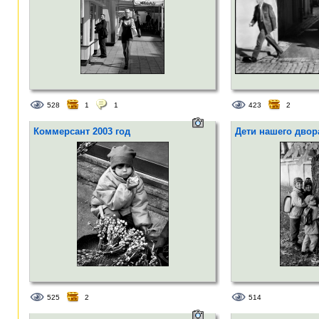
528
1
1
423
2
Коммерсант 2003 год
Дети нашего двора
525
2
514