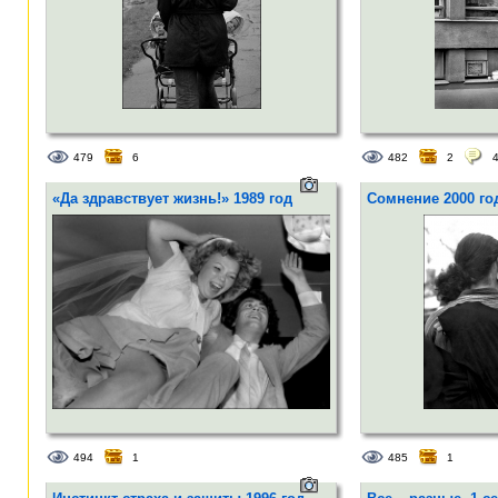
479
6
482
2
«Да здравствует жизнь!» 1989 год
Сомнение 2000 го
494
1
485
1