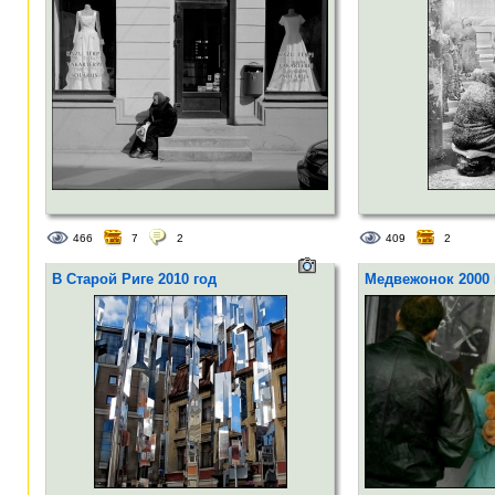
466
7
2
409
2
В Старой Риге 2010 год
Медвежонок 2000 