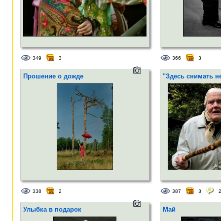
349
3
366
3
Прошение о дожде
"Здесь снимать н
338
2
387
3
Улыбка в подарок
Май