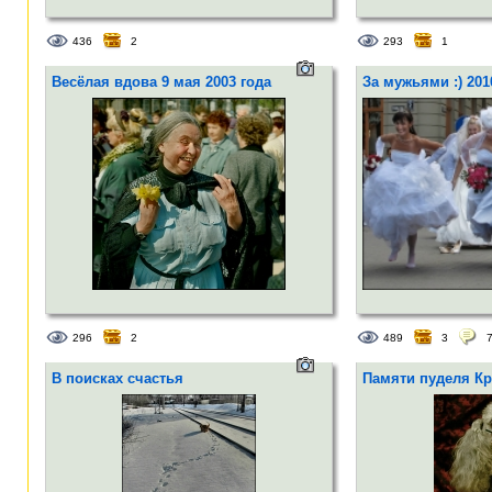
436
2
293
1
Весёлая вдова 9 мая 2003 года
За мужьями :) 201
296
2
489
3
В поисках счастья
Памяти пуделя Кр