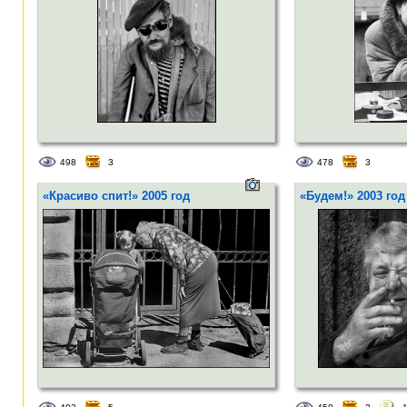
498
3
478
3
«Красиво спит!» 2005 год
«Будем!» 2003 год