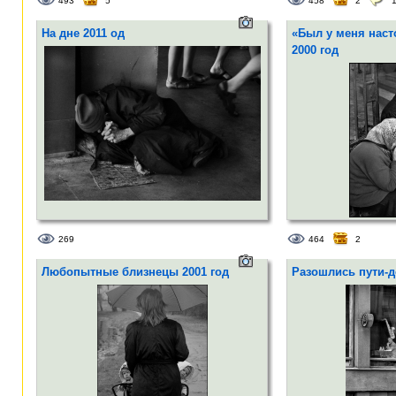
493
5
458
2
На дне 2011 од
«Был у меня наст
2000 год
269
464
2
Любопытные близнецы 2001 год
Разошлись пути-д