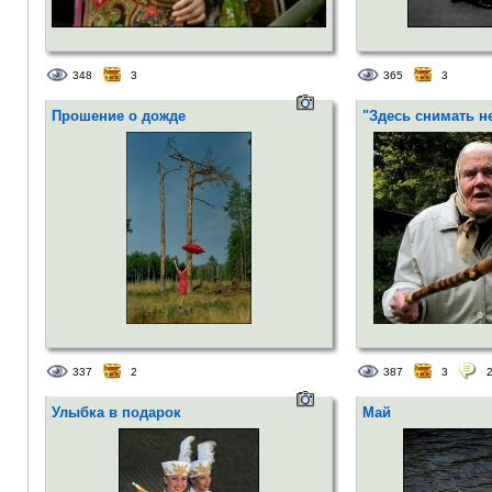
348
3
365
3
Прошение о дожде
"Здесь снимать н
337
2
387
3
Улыбка в подарок
Май