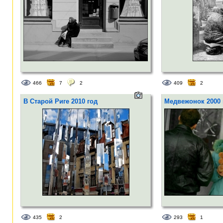
466
7
2
409
2
В Старой Риге 2010 год
Медвежонок 2000 
435
2
293
1