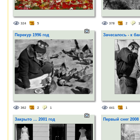
324
5
378
2
Перекур 1996 год
Зачесалось - к бан
362
2
1
441
1
Закрыто … 2001 год
Первый снег 2008