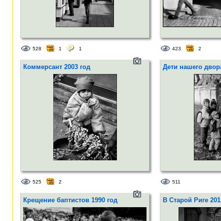
528
1
1
423
2
Коммерсант 2003 год
Дети нашего двора
525
2
511
Крещение баптистов 1990 год
В Старой Риге 201