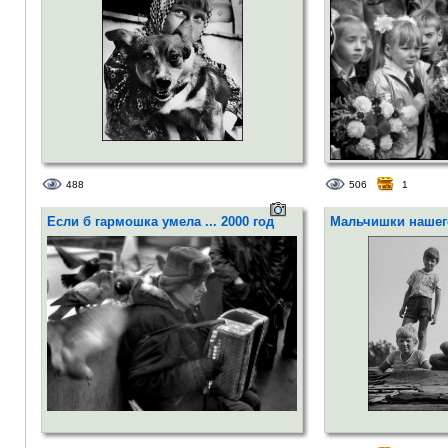
488
506
1
Если б гармошка умела ... 2000 год
Мальчишки нашего