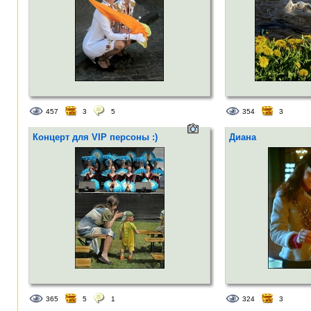
457
3
5
354
3
Концерт для VIP персоны :)
Диана
365
5
1
324
3