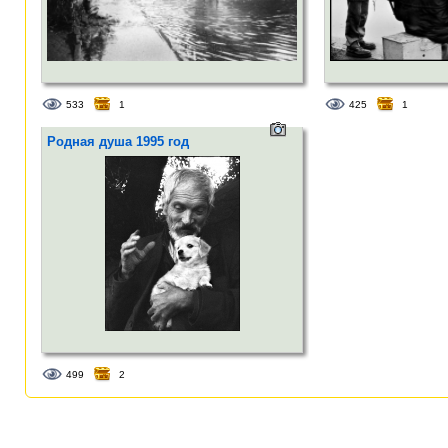
533
1
425
1
Родная душа 1995 год
499
2