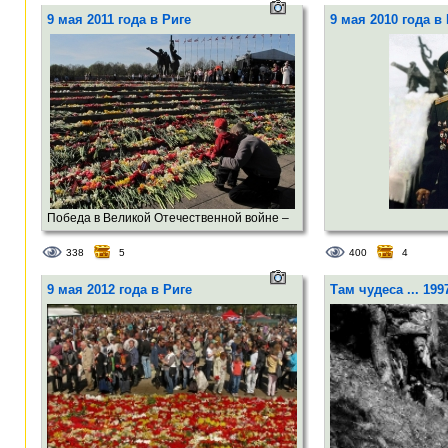
9 мая 2011 года в Риге
9 мая 2010 года в
Победа в Великой Отечественной войне –
подвиг и слава нашего народа.День
338
5
400
4
Победы остаётся неизменным,всеми
любимым,дорогим,трагичным и
9 мая 2012 года в Риге
Там чудеса ... 199
скорбным,но в то же время святым и
светлым праздником.Вряд ли есть
семья,которой н