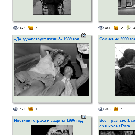
478
6
481
2
«Да здравствует жизнь!» 1989 год
Сомнение 2000 го
493
1
483
1
Инстинкт страха и защиты 1996 год
Все – разные. 1 се
ср.школа г.Рига