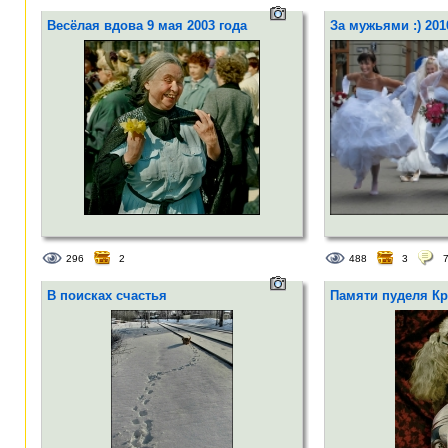
Весёлая вдова 9 мая 2003 года
За мужьями :) 201
296
2
488
3
В поисках счастья
Памяти пуделя Кр