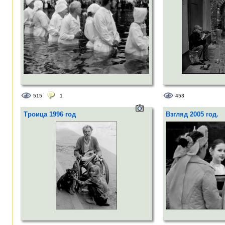
515
1
453
Троица 1996 год
Взгляд 2005 год.