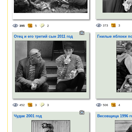
373
3
395
5
2
Отец и его третий сын 2011 год
Гнилые яблоки по
452
3
3
506
4
Чудак 2001 год
Весовщица 1996 г