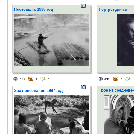
Плотовщик 1988 год
Портрет дочки
471
4
4
432
7
Трое из средневе
Урок рисования 1997 год