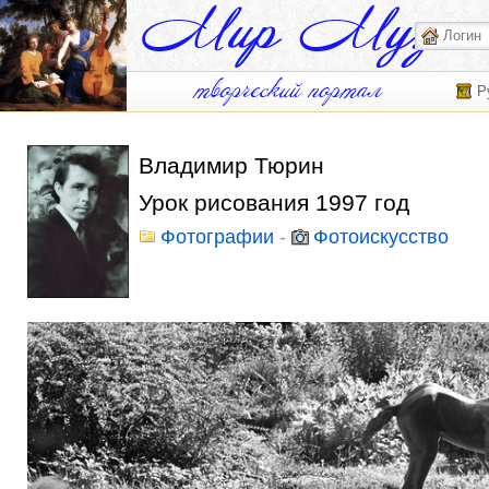
Р
Владимир Тюрин
Урок рисования 1997 год
Фотографии
-
Фотоискусство