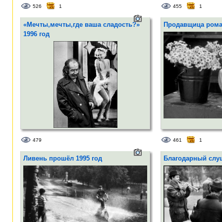
526
1
455
1
«Мечты,мечты,где ваша сладость?»
Продавщица рома
1996 год
479
461
1
Ливень прошёл 1995 год
Благодарный слуш