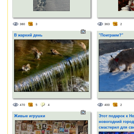
380
3
363
2
В жаркий день
"Поиграем?"
470
5
4
400
2
Живые игрушки
Этот подарок к Но
новогодний город
смастерил для св