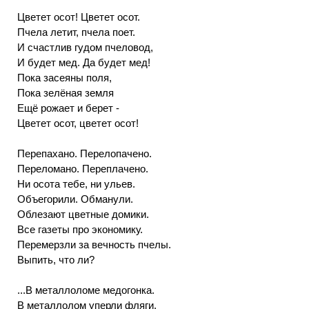
Цветет осот! Цветет осот.
Пчела летит, пчела поет.
И счастлив гудом пчеловод,
И будет мед. Да будет мед!
Пока засеяны поля,
Пока зелёная земля
Ещё рожает и берет -
Цветет осот, цветет осот!
Перепахано. Перелопачено.
Переломано. Переплачено.
Ни осота тебе, ни ульев.
Объегорили. Обманули.
Облезают цветные домики.
Все газеты про экономику.
Перемерзли за вечность пчелы.
Выпить, что ли?
...В металлоломе медогонка.
В металлолом уперли фляги.