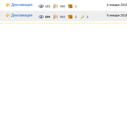
Декламация
6 января 2019
183
550
1
Декламация
6 января 2019
259
552
2
2
О
Мире Муз
|
Правила портала
|
Помощь
|
Новости
|
Письмо ад
Разработчик и руководитель портала –
Павел Гуданец