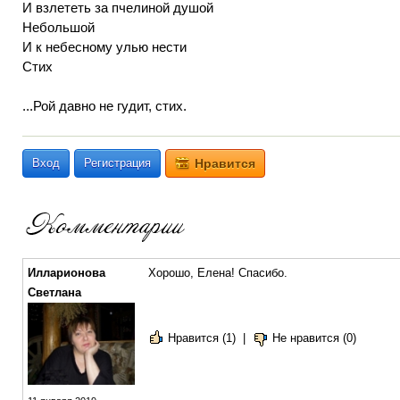
И взлететь за пчелиной душой
Небольшой
И к небесному улью нести
Стих
...Рой давно не гудит, стих.
Вход
Регистрация
Нравится
Илларионова
Хорошо, Елена! Спасибо.
Светлана
Нравится (1)
|
Не нравится (0)