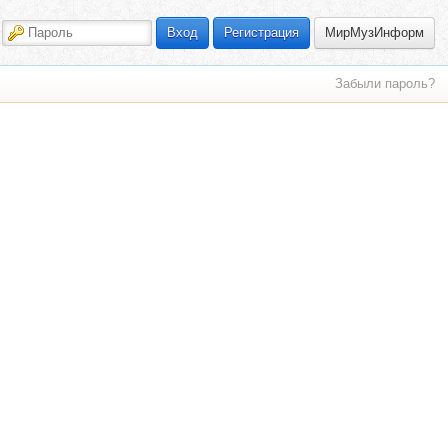
МирМузИнформ
Вход
Регистрация
Забыли пароль?