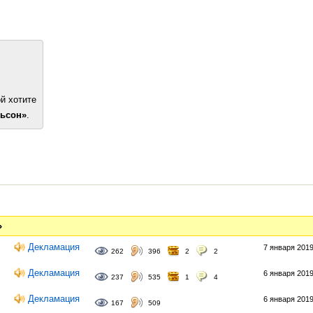
й хотите
льсон»
.
»
Декламация
7 января 2019
262
396
2
2
Декламация
6 января 2019
237
535
1
4
Декламация
6 января 2019
167
509