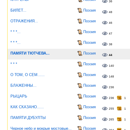
36
БИЛЕТ...
Поэзия
48
ОТРАЖЕНИЯ...
Поэзия
46
* * *...
Поэзия
47
* * *...
Поэзия
38
ПАМЯТИ ТЮТЧЕВА...
Поэзия
44
* * *
Поэзия
140
О ТОМ, О СЕМ…...
Поэзия
148
БЛАЖЕННЫ...
Поэзия
236
РЫЦАРЬ
Поэзия
236
1
КАК СКАЗАНО......
Поэзия
255
1
ПАМЯТИ ДУБУЛТЫ
Поэзия
265
1
Черное небо и мокрые мостовые...
Поэзия