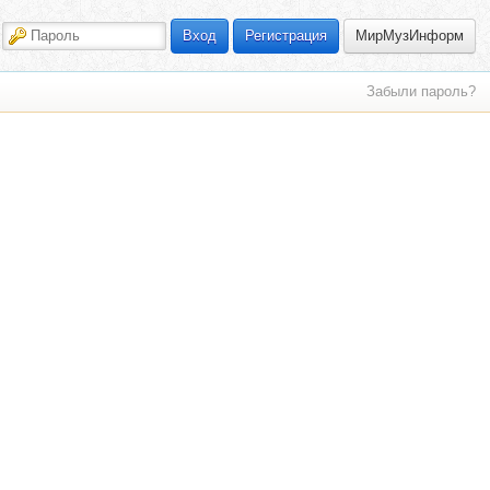
МирМузИнформ
Вход
Регистрация
Забыли пароль?