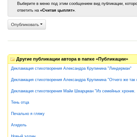
Выберите в меню под этим сообщением вид публикации, которо
ответить на
«Считая цыплят»
.
Опубликовать
Другие публикации автора в папке «Публикации»
Декламация стихотворения Александра Крупинина "Линдерман"
Декламация стихотворения Александра Крупинина "Отчего же так 
Декламация стихотворения Майи Шварцман "Из семейных хроник.
Тень отца
Печально я гляжу
Агидель
Новый эллин