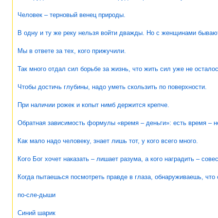
Человек – терновый венец природы.
В одну и ту же реку нельзя войти дважды. Но с женщинами быва
Мы в ответе за тех, кого прижучили.
Так много отдал сил борьбе за жизнь, что жить сил уже не осталос
Чтобы достичь глубины, надо уметь скользить по поверхности.
При наличии рожек и копыт нимб держится крепче.
Обратная зависимость формулы «время – деньги»: есть время – нет
Как мало надо человеку, знает лишь тот, у кого всего много.
Кого Бог хочет наказать – лишает разума, а кого наградить – совес
Когда пытаешься посмотреть правде в глаза, обнаруживаешь, что 
по-сле-дыши
Синий шарик