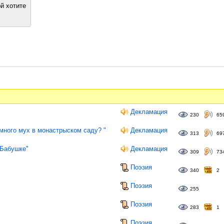
й хотите
Декламация
230
65
много мух в монастрыском саду? "
Декламация
313
69
 Бабушке"
Декламация
309
73
Поэзия
340
2
Поэзия
255
Поэзия
283
1
Поэзия