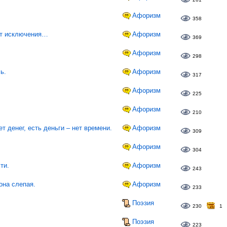
Афоризм
358
ют исключения…
Афоризм
369
Афоризм
298
ь.
Афоризм
317
Афоризм
225
Афоризм
210
 денег, есть деньги – нет времени.
Афоризм
309
Афоризм
304
ти.
Афоризм
243
она слепая.
Афоризм
233
Поэзия
230
1
Поэзия
223