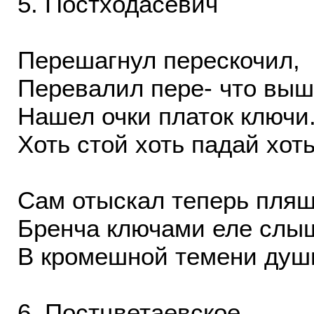
5. Постходасевич
Перешагнул перескочил,
Перевалил пере- что вы
Нашел очки платок ключи
Хоть стой хоть падай хоть
Сам отыскал теперь пля
Бренча ключами еле слы
В кромешной темени душ
6. Постцветаевское