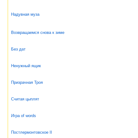
Надувная муза
Возвращаемся снова к зиме
Без дат
Ненужный ящик
Призрачная Троя
Считая цыплят
Игра of words
Постлермонтовское II