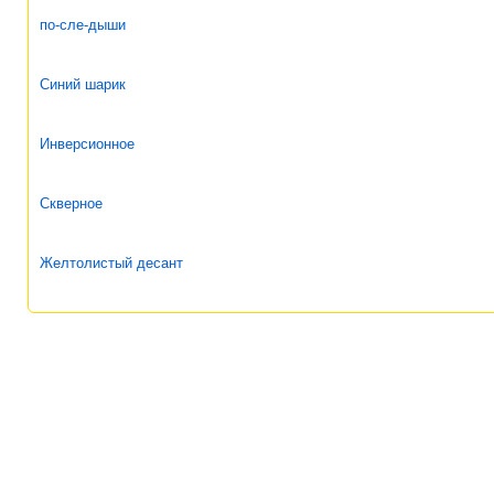
по-сле-дыши
Синий шарик
Инверсионное
Скверное
Желтолистый десант