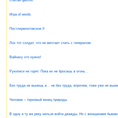
Считая цыплят
Игра of words
Постлермонтовское II
Лох тот солдат, что не мечтает спать с генералом.
Вайнаху это нужно!
Рукописи не горят. Пока их не бросишь в огонь…
Без труда не вынешь и… не без труда, впрочем, тоже уже не выне
Человек – терновый венец природы.
В одну и ту же реку нельзя войти дважды. Но с женщинами бываю