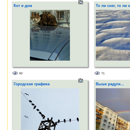
Кот и дом
То ли снег, то ли 
60
71
Городская графика
Выше радуги...