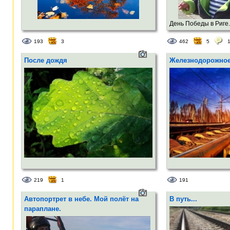
День Победы в Риге. 
193
3
462
5
После дождя
Железнодорожно
219
1
191
Автопортрет в небе. Мой полёт на
В путь...
параплане.