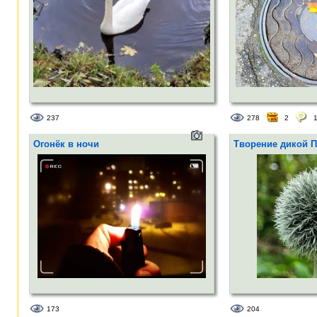
237
278
2
Огонёк в ночи
Творение дикой 
173
204