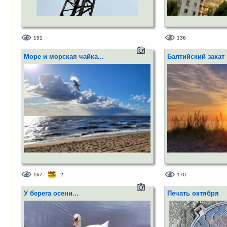
151
136
Море и морская чайка...
Балтийский закат
167
2
170
У берега осени...
Печать октября