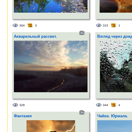
304
3
315
1
Акварельный рассвет.
Взгляд через дожд
328
344
4
Фантазия
Чайки. Юрмала.