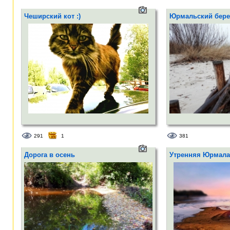
Чеширский кот :)
Юрмальский бере
291
1
381
Дорога в осень
Утренняя Юрмала