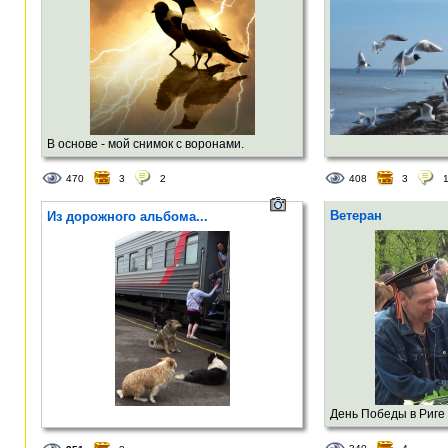
В основе - мой снимок с воронами.
Обработано в графическом редакторе под
470
3
2
408
3
Android.
Ветеран
Из дорожного альбома...
День Победы в Риге