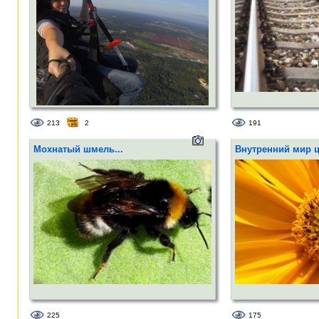
213
2
191
Мохнатый шмель...
Внутренний мир цв
225
175