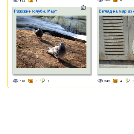
340
4
351
3
Рижские голуби. Март
Взгляд на мир из
518
3
1
539
4