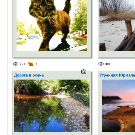
291
1
381
Дорога в осень
Утренняя Юрмала