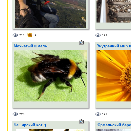
213
2
191
Мохнатый шмель...
Внутренний мир цв
226
177
Чеширский кот :)
Юрмальский бере