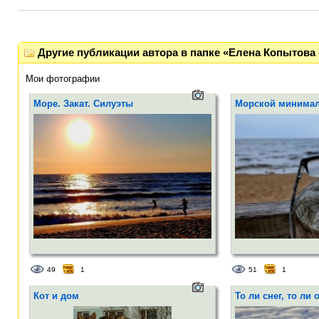
Другие публикации автора в папке «Елена Копытова 
Мои фотографии
Море. Закат. Силуэты
Морской минима
49
1
51
1
Кот и дом
То ли снег, то ли 