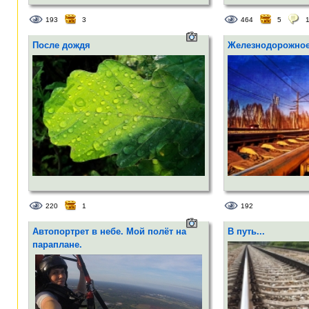
193
3
464
5
После дождя
Железнодорожно
220
1
192
Автопортрет в небе. Мой полёт на
В путь...
параплане.