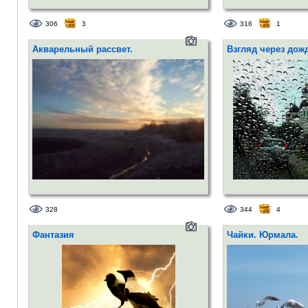
306
3
316
1
Акварельный рассвет.
Взгляд через дожд
328
344
4
Фантазия
Чайки. Юрмала.