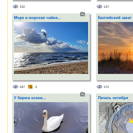
152
137
Море и морская чайка...
Балтийский закат
167
2
172
У берега осени...
Печать октября