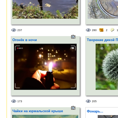
237
280
2
Огонёк в ночи
Творение дикой 
173
205
Чайки на юрмальской крыше
Фонарь...