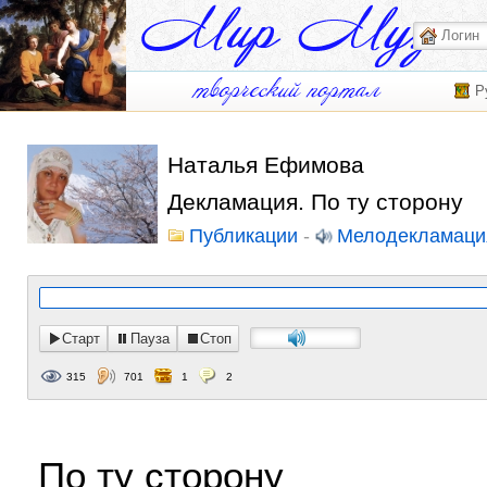
Р
Наталья Ефимова
Декламация. По ту сторону
Публикации
-
Мелодекламаци
Старт
Пауза
Стоп
315
701
1
2
По ту сторону