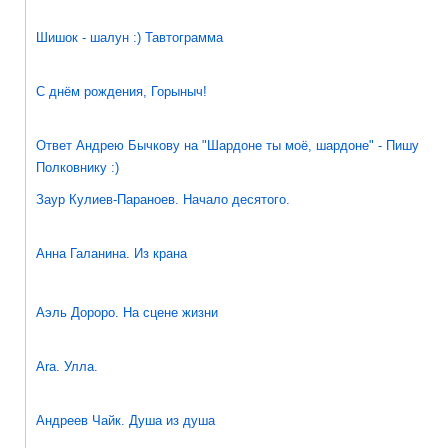
Шишок - шалун :) Тавтограмма
С днём рождения, Горыныч!
Ответ Андрею Бычкову на "Шардоне ты моё, шардоне" - Пишу
Полковнику :)
Заур Кулиев-Параноев. Начало десятого.
Анна Галанина. Из крана
Аэль Дороро. На сцене жизни
Ara. Улла.
Андреев Чайк. Душа из душа