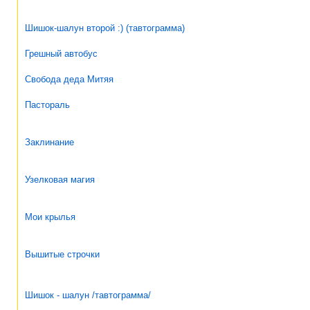
Шишок-шалун второй :) (тавтограмма)
Грешный автобус
Свобода деда Митяя
Пастораль
Заклинание
Узелковая магия
Мои крылья
Вышитые строчки
Шишок - шалун /тавтограмма/