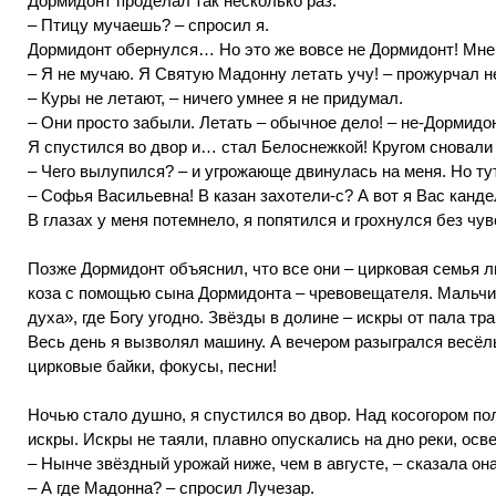
Дормидонт проделал так несколько раз.
– Птицу мучаешь? – спросил я.
Дормидонт обернулся… Но это же вовсе не Дормидонт! Мне
– Я не мучаю. Я Святую Мадонну летать учу! – прожурчал 
– Куры не летают, – ничего умнее я не придумал.
– Они просто забыли. Летать – обычное дело! – не-Дормидо
Я спустился во двор и… стал Белоснежкой! Кругом сновали 
– Чего вылупился? – и угрожающе двинулась на меня. Но ту
– Софья Васильевна! В казан захотели-с? А вот я Вас канде
В глазах у меня потемнело, я попятился и грохнулся без чувс
Позже Дормидонт объяснил, что все они – цирковая семья лил
коза с помощью сына Дормидонта – чревовещателя. Мальчик 
духа», где Богу угодно. Звёзды в долине – искры от пала тр
Весь день я вызволял машину. А вечером разыгрался весёл
цирковые байки, фокусы, песни!
Ночью стало душно, я спустился во двор. Над косогором по
искры. Искры не таяли, плавно опускались на дно реки, осв
– Нынче звёздный урожай ниже, чем в августе, – сказала он
– А где Мадонна? – спросил Лучезар.