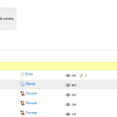
й хотите
Блог
296
2
Проза
317
Поэзия
260
Поэзия
238
Поэзия
236