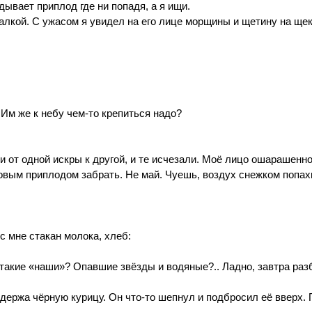
дывает приплод где ни попадя, а я ищи.
лкой. С ужасом я увидел на его лице морщины и щетину на щек
. Им же к небу чем-то крепиться надо?
 от одной искры к другой, и те исчезали. Моё лицо ошарашенно
овым приплодом забрать. Не май. Чуешь, воздух снежком попах
 мне стакан молока, хлеб:
 такие «наши»? Опавшие звёзды и водяные?.. Ладно, завтра раз
держа чёрную курицу. Он что-то шепнул и подбросил её вверх. 