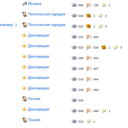
Музыка
395
735
1
Поэтическая пародия
338
1
2
овнику :)
Поэтическая пародия
310
1
3
Декламация
241
442
Декламация
325
520
1
3
Декламация
295
452
Декламация
238
467
Декламация
219
464
Декламация
229
463
Поэзия
234
Декламация
308
486
1
Поэзия
314
1