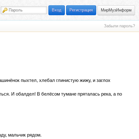
МирМузИнформ
Вход
Регистрация
Забыли пароль?
ашинёнок пыхтел, хлебал глинистую жижу, и заглох
ься. И обалдел! В белёсом тумане пряталась река, а по
ду, мальчик рядом.