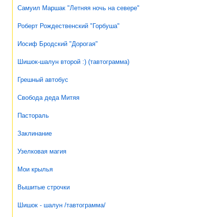
Самуил Маршак "Летняя ночь на севере"
Роберт Рождественский "Горбуша"
Иосиф Бродский "Дорогая"
Шишок-шалун второй :) (тавтограмма)
Грешный автобус
Свобода деда Митяя
Пастораль
Заклинание
Узелковая магия
Мои крылья
Вышитые строчки
Шишок - шалун /тавтограмма/