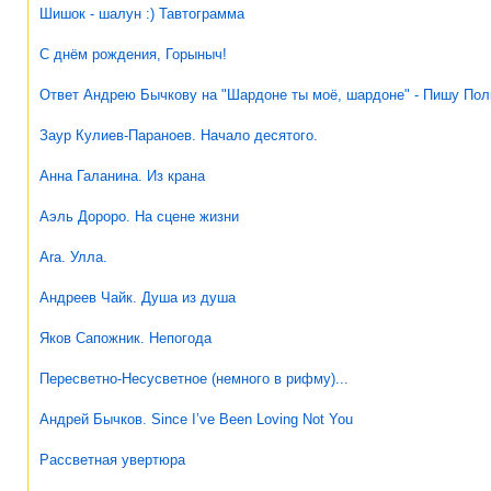
Шишок - шалун :) Тавтограмма
С днём рождения, Горыныч!
Ответ Андрею Бычкову на "Шардоне ты моё, шардоне" - Пишу Полк
Заур Кулиев-Параноев. Начало десятого.
Анна Галанина. Из крана
Аэль Дороро. На сцене жизни
Ara. Улла.
Андреев Чайк. Душа из душа
Яков Сапожник. Непогода
Пересветно-Несусветное (немного в рифму)...
Андрей Бычков. Since I’ve Been Loving Not You
Рассветная увертюра