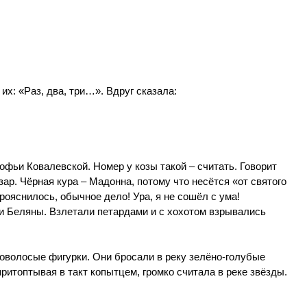
х: «Раз, два, три…». Вдруг сказала:
Софьи Ковалевской. Номер у козы такой – считать. Говорит
р. Чёрная кура – Мадонна, потому что несётся «от святого
прояснилось, обычное дело! Ура, я не сошёл с ума!
ки Беляны. Взлетали петардами и с хохотом взрывались
ловолосые фигурки. Они бросали в реку зелёно-голубые
ритоптывая в такт копытцем, громко считала в реке звёзды.