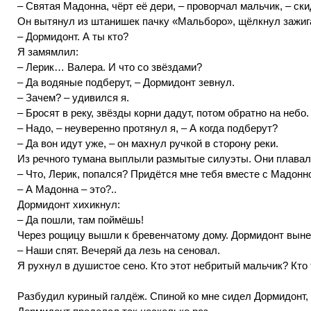
– Святая Мадонна, чёрт её дери, – проворчал мальчик, – ски
Он вытянул из штанишек пачку «Мальборо», щёлкнул зажига
– Дормидонт. А ты кто?
Я замямлил:
– Лерик… Валера. И что со звёздами?
– Да водяные подберут, – Дормидонт зевнул.
– Зачем? – удивился я.
– Бросят в реку, звёзды корни дадут, потом обратно на небо
– Надо, – неуверенно протянул я, – А когда подберут?
– Да вон идут уже, – он махнул ручкой в сторону реки.
Из речного тумана выплыли размытые силуэты. Они плавали
– Что, Лерик, попался? Придётся мне тебя вместе с Мадонн
– А Мадонна – это?..
Дормидонт хихикнул:
– Да пошли, там поймёшь!
Через рощицу вышли к бревенчатому дому. Дормидонт вынес
– Наши спят. Вечеряй да лезь на сеновал.
Я рухнул в душистое сено. Кто этот небритый мальчик? Кто
Разбудил куриный галдёж. Спиной ко мне сидел Дормидонт, 