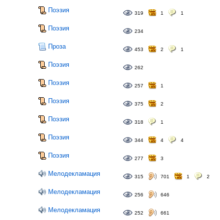
Поэзия
319
1
1
Поэзия
234
Проза
453
2
1
Поэзия
262
Поэзия
257
1
Поэзия
375
2
Поэзия
318
1
Поэзия
344
4
4
Поэзия
277
3
Мелодекламация
315
701
1
2
Мелодекламация
256
646
Мелодекламация
252
661