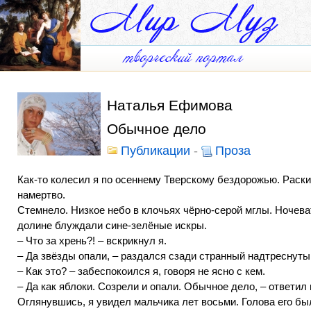
Наталья Ефимова
Обычное дело
Публикации
-
Проза
Как-то колесил я по осеннему Тверскому бездорожью. Раски
намертво.
Стемнело. Низкое небо в клочьях чёрно-серой мглы. Ночева
долине блуждали сине-зелёные искры.
– Что за хрень?! – вскрикнул я.
– Да звёзды опали, – раздался сзади странный надтреснуты
– Как это? – забеспокоился я, говоря не ясно с кем.
– Да как яблоки. Созрели и опали. Обычное дело, – ответил 
Оглянувшись, я увидел мальчика лет восьми. Голова его бы