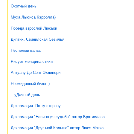
Охотный день
Муха Льюиса Кэрролла)
Победа взрослой Люськи
Диптих. Свинилская Севилья
Неспелый вальс
Рисует женщина стихи
Антуану Де-Сент-Экзюпери
Неожиданный бизон )
...уДачный день
Декламация. По ту сторону
Декламация "Навигация судьбы" автор Братислава
Декламация "Друг мой Кольша" автор Люся Мокко