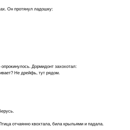
ах. Он протянул ладошку:
 опрокинулось. Дормидонт захохотал:
ивает? Не дрейфь, тут рядом.
берусь.
Птица отчаянно квохтала, била крыльями и падала.