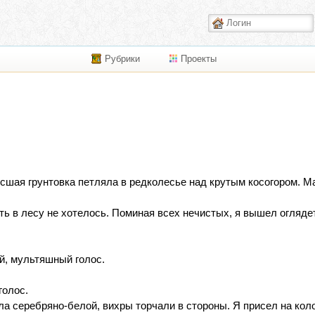
Рубрики
Проекты
сшая грунтовка петляла в редколесье над крутым косогором. М
ть в лесу не хотелось. Поминая всех нечистых, я вышел оглядет
й, мультяшный голос.
голос.
ла серебряно-белой, вихры торчали в стороны. Я присел на коло