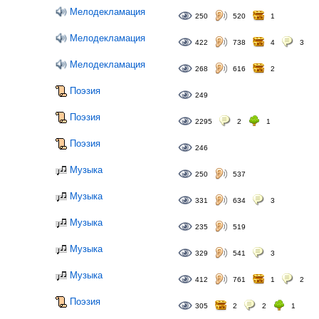
Мелодекламация
250
520
1
Мелодекламация
422
738
4
3
Мелодекламация
268
616
2
Поэзия
249
Поэзия
2295
2
1
Поэзия
246
Музыка
250
537
Музыка
331
634
3
Музыка
235
519
Музыка
329
541
3
Музыка
412
761
1
2
Поэзия
305
2
2
1