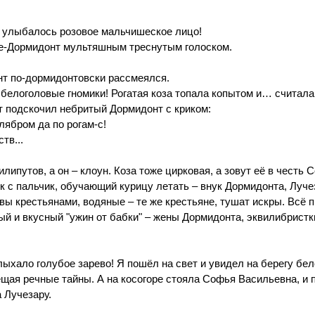
 улыбалось розовое мальчишеское лицо!
не-Дормидонт мультяшным треснутым голоском.
нт по-дормидонтовски рассмеялся.
белоголовые гномики! Рогатая коза топала копытом и… считала и
т подскочил небритый Дормидонт с криком:
лябром да по рогам-с!
тв...
ипутов, а он – клоун. Коза тоже цирковая, а зовут её в честь 
с пальчик, обучающий курицу летать – внук Дормидонта, Лучеза
авы крестьянами, водяные – те же крестьяне, тушат искры. Всё 
ый и вкусный "ужин от бабки" – жены Дормидонта, эквилибрист
лыхало голубое зарево! Я пошёл на свет и увидел на берегу бе
ещая речные тайны. А на косогоре стояла Софья Васильевна, и п
а Лучезару.