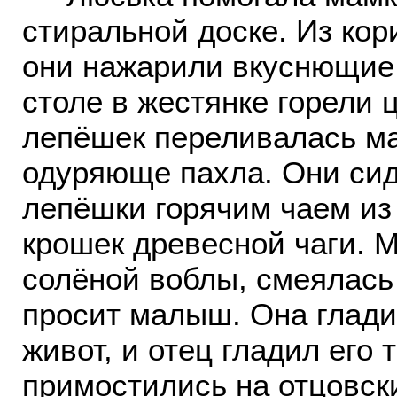
стиральной доске. Из ко
они нажарили вкуснющие 
столе в жестянке горели ц
лепёшек переливалась м
одуряюще пахла. Они сид
лепёшки горячим чаем из
крошек древесной чаги. М
солёной воблы, смеялась 
просит малыш. Она глади
живот, и отец гладил его 
примостились на отцовск