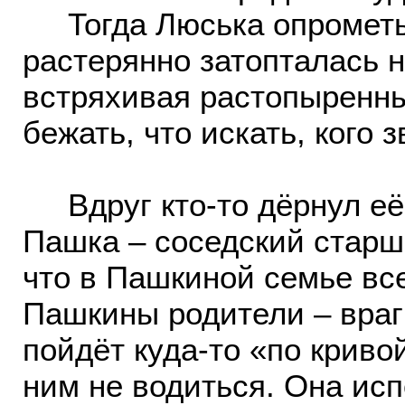
Тогда Люська опрометью
растерянно затопталась н
встряхивая растопыренны
бежать, что искать, кого з
Вдруг кто-то дёрнул её з
Пашка – соседский старш
что в Пашкиной семье все
Пашкины родители – враг
пойдёт куда-то «по криво
ним не водиться. Она ис