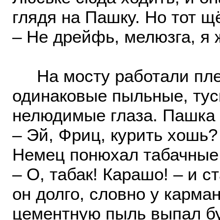
глядя на Пашку. Но тот щ
– Не дрейфь, мелюзга, я 
На мосту работали пле
одинаковые пыльные, тус
нелюдимые глаза. Пашка 
– Эй, Фриц, курить хошь?
Немец понюхал табачные 
– О, табак! Карашо! – и 
он долго, словно у карма
цементную пыль выпал б