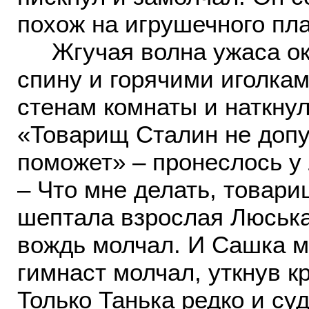
похож на игрушечного пл
Жгучая волна ужаса ока
спину и горячими иголкам
стенам комнаты и наткнул
«Товарищ Сталин не допу
поможет» – пронеслось у 
– Что мне делать, товар
шептала взрослая Люська
вождь молчал. И Сашка м
гимнаст молчал, уткнув к
Только Танька редко и с