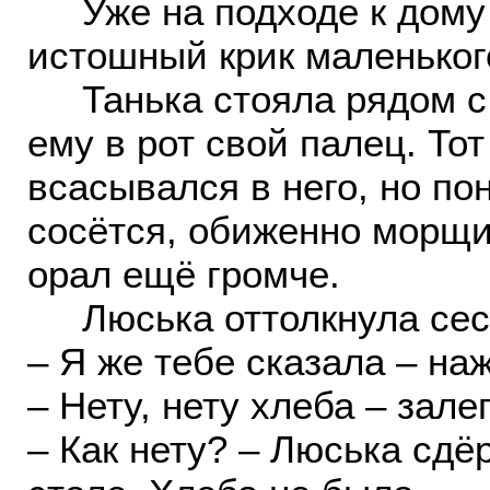
Уже на подходе к дому 
истошный крик маленького
Танька стояла рядом с 
ему в рот свой палец. То
всасывался в него, но пон
сосётся, обиженно морщи
орал ещё громче.
Люська оттолкнула сес
– Я же тебе сказала – на
– Нету, нету хлеба – зале
– Как нету? – Люська сдё