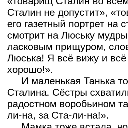
«товарищ Сталин во всём
Сталин не допустит», «т
его газетный портрет на 
смотрит на Люську мудры
ласковым прищуром, слов
Люська! Я всё вижу и всё
хорошо!».
И маленькая Танька тож
Сталина. Сёстры схватили
радостном воробьином тан
ли-на, за Ста-ли-на!».
Мамка тоже встала, чок