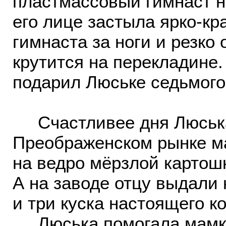
пластмассовый гимнаст н
его лице застыла ярко-кр
гимнаста за ноги и резко 
крутится на перекладине.
подарил Люське седьмого
Счастливее дня Люська 
Преображенском рынке м
на ведро мёрзлой картошк
А на заводе отцу выдали
и три куска настоящего ко
Люська помогала мамке 