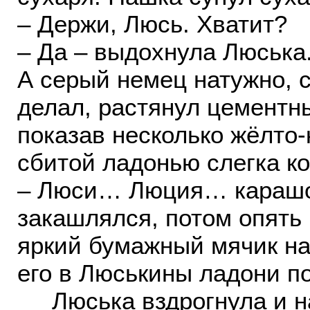
– Держи, Люсь. Хватит?
– Да – выдохнула Люська
А серый немец натужно, с
делал, растянул цементн
показав несколько жёлто-
сбитой ладонью слегка к
– Люси… Люция… карашо!
закашлялся, потом опять
яркий бумажный мячик на
его в Люськины ладони п
Люська вздрогнула и на