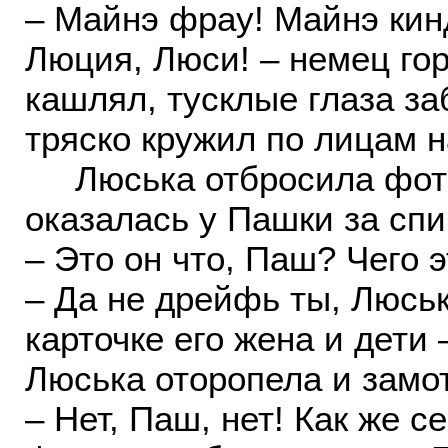
– Майнэ фрау! Майнэ кин
Люция, Люси! – немец го
кашлял, тусклые глаза за
тряско кружил по лицам н
Люська отбросила фото
оказалась у Пашки за спи
– Это он что, Паш? Чего э
– Да не дрейфь ты, Люська
карточке его жена и дети 
Люська оторопела и замо
– Нет, Паш, нет! Как же 