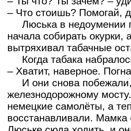
– Ты что? Ты зачем? – уд
– Что стоишь? Помогай, д
Люська в недоумении п
начала собирать окурки, 
вытряхивал табачные оста
Когда табака набралось 
– Хватит, наверное. Погн
И они снова побежали, 
железнодорожному мосту
немецкие самолёты, а те
восстанавливали. Мамка 
Люське сюда ходить, и о