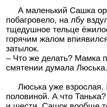
А маленький Сашка орал
побагровело, на лбу взду
тщедушное тельце ёжилос
горячим жалом впиявился
затылок.
– Что же делать? Мамка п
смятении думала Люськ
Люська уже взрослая. Е
половиной. А что Танька?
и шести. Сашок вообще т