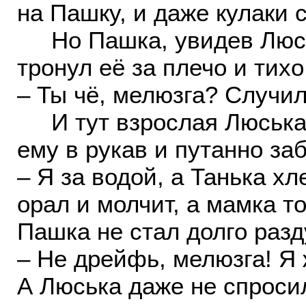
на Пашку, и даже кулаки 
Но Пашка, увидев Люсь
тронул её за плечо и тихо
– Ты чё, мелюзга? Случил
И тут взрослая Люська 
ему в рукав и путанно за
– Я за водой, а Танька х
орал и молчит, а мамка то
Пашка не стал долго разд
– Не дрейфь, мелюзга! Я 
А Люська даже не спросил