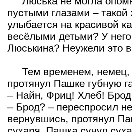
Люська не могла опомни
пустыми глазами – такой 
улыбается на красивой ка
весёлыми детьми? У него 
Люськина? Неужели это 
Тем временем, немец, 
протянул Пашке губную г
– Найн, Фриц! Хлеб! Брод
– Брод? – переспросил не
вернувшись, протянул Па
сухаря. Пашка сунул сух