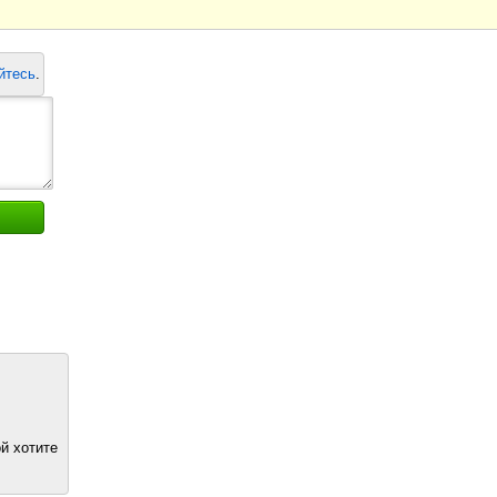
йтесь
.
й хотите