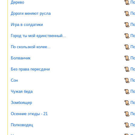
Дерево
По
Дороги меняют русла
По
Игра в солдатики
По
Город ты мой единственный...
По
По скользкой колее...
По
Болванчик
По
Без права пересдачи
По
Сон
По
Чужая беда
По
Зомбоящер
По
Осенние этюды - 21
По
Полководец
По