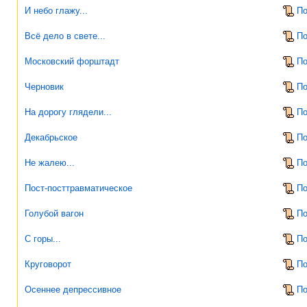
И небо глажу...
По
Всё дело в свете...
По
Московский форштадт
По
Черновик
По
На дорогу глядели...
По
Декабрьское
По
Не жалею...
По
Пост-посттравматическое
По
Голубой вагон
По
С горы...
По
Круговорот
По
Осеннее депрессивное
По