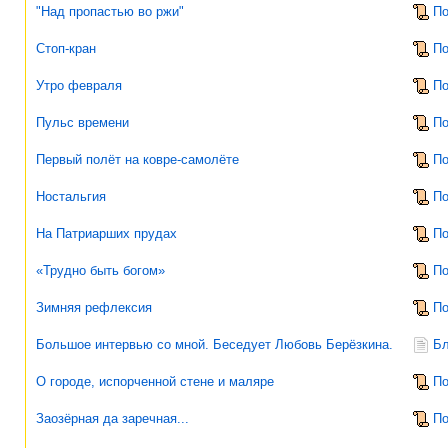
"Над пропастью во ржи"
По
Стоп-кран
По
Утро февраля
По
Пульс времени
По
Первый полёт на ковре-самолёте
По
Ностальгия
По
На Патриарших прудах
По
«Трудно быть богом»
По
Зимняя рефлексия
По
Большое интервью со мной. Беседует Любовь Берёзкина.
Бл
О городе, испорченной стене и маляре
По
Заозёрная да заречная...
По