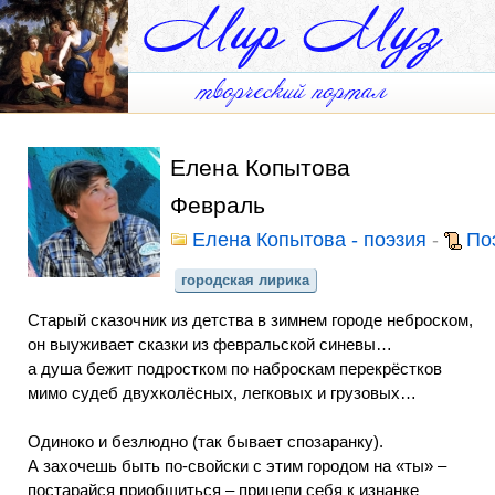
Елена Копытова
Февраль
Елена Копытова - поэзия
-
По
городская лирика
Старый сказочник из детства в зимнем городе неброском,
он выуживает сказки из февральской синевы…
а душа бежит подростком по наброскам перекрёстков
мимо судеб двухколёсных, легковых и грузовых…
Одиноко и безлюдно (так бывает спозаранку).
А захочешь быть по-свойски с этим городом на «ты» –
постарайся приобщиться – прицепи себя к изнанке