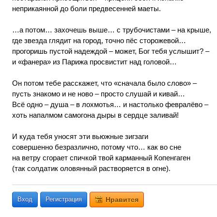
неприкаянной до боли предвесенней маеты.
…а потом… захочешь выше… с трубочистами – на крыше,
где звезда глядит на город, точно пёс сторожевой…
прогоришь пустой надеждой – может, Бог тебя услышит? –
и «фанера» из Парижа просвистит над головой…
Он потом тебе расскажет, что «сначала было слово» –
пусть знакомо и не ново – просто слушай и кивай…
Всё одно – душа – в лохмотья… и настолько февралёво –
хоть напалмом самогона дыры в сердце заливай!
И куда тебя уносят эти вьюжные зигзаги
совершенно безразлично, потому что… как во сне
на ветру сгорает спичкой твой карманный Копенгаген
(так солдатик оловянный растворяется в огне).
Вход
Регистрация
Нравится