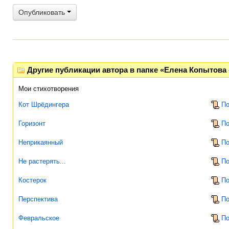
Опубликовать
Другие публикации автора в папке «Елена Копытова 
Мои стихотворения
Кот Шрёдингера
По
Горизонт
По
Неприкаянный
По
Не растерять...
По
Костерок
По
Перспектива
По
Февральское
По