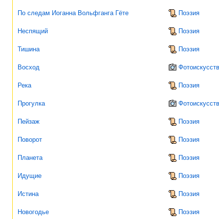
По следам Иоганна Вольфганга Гёте
Поэзия
Неспящий
Поэзия
Тишина
Поэзия
Восход
Фотоискусст
Река
Поэзия
Прогулка
Фотоискусст
Пейзаж
Поэзия
Поворот
Поэзия
Планета
Поэзия
Идущие
Поэзия
Истина
Поэзия
Новогодье
Поэзия