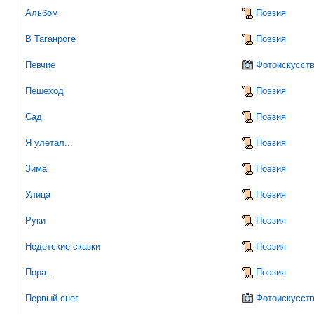
Альбом
Поэзия
В Таганроге
Поэзия
Певчие
Фотоискусст
Пешеход
Поэзия
Сад
Поэзия
Я улетал...
Поэзия
Зима
Поэзия
Улица
Поэзия
Руки
Поэзия
Недетские сказки
Поэзия
Пора...
Поэзия
Первый снег
Фотоискусст