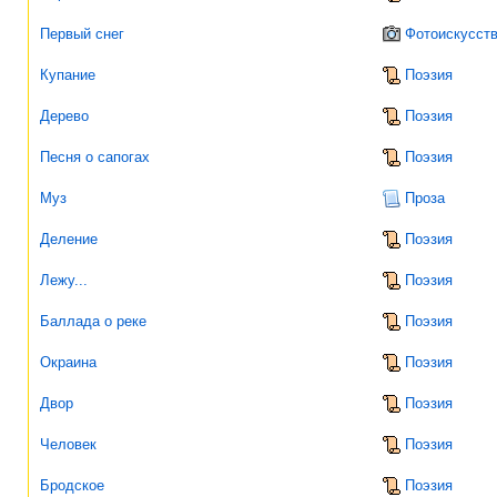
Первый снег
Фотоискусст
Купание
Поэзия
Дерево
Поэзия
Песня о сапогах
Поэзия
Муз
Проза
Деление
Поэзия
Лежу...
Поэзия
Баллада о реке
Поэзия
Окраина
Поэзия
Двор
Поэзия
Человек
Поэзия
Бродское
Поэзия