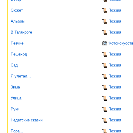
Сюжет
Поэзия
Альбом
Поэзия
В Таганроге
Поэзия
Певчие
Фотоискусст
Пешеход
Поэзия
Сад
Поэзия
Я улетал...
Поэзия
Зима
Поэзия
Улица
Поэзия
Руки
Поэзия
Недетские сказки
Поэзия
Пора...
Поэзия