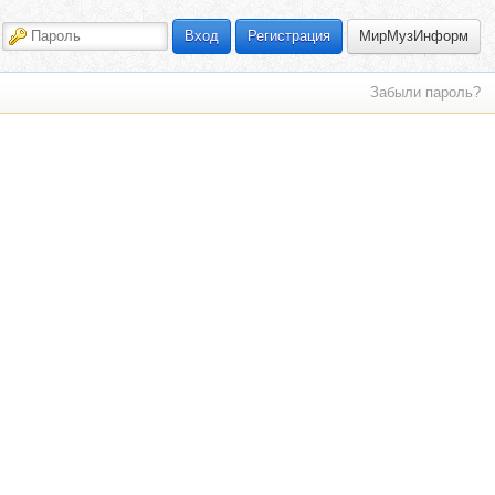
МирМузИнформ
Вход
Регистрация
Забыли пароль?