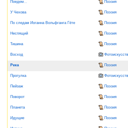
Поедем...
Поэзия
У Чехова
Поэзия
По следам Иоганна Вольфганга Гёте
Поэзия
Неспящий
Поэзия
Тишина
Поэзия
Восход
Фотоискусст
Река
Поэзия
Прогулка
Фотоискусст
Пейзаж
Поэзия
Поворот
Поэзия
Планета
Поэзия
Идущие
Поэзия