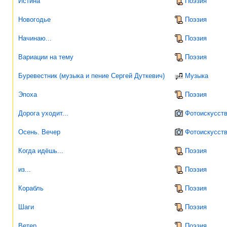
Истина
Поэзия
Новогодье
Поэзия
Начинаю...
Поэзия
Вариации на тему
Поэзия
Буревестник (музыка и пение Сергей Дуткевич)
Музыка
Эпоха
Поэзия
Дорога уходит...
Фотоискусст
Осень. Вечер
Фотоискусст
Когда идёшь...
Поэзия
из...
Поэзия
Корабль
Поэзия
Шаги
Поэзия
Ветер
Поэзия